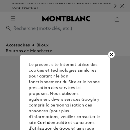
INSCRIPTION À LA NEWSLETTER : 20€ OFFERTS DÈS
PE
350€ D'ACHAT
GA
Accessoires
Bijoux
Boutons de Manchette
Le présent site Internet utilise des
cookies et technologies similaires
pour garantir le bon
fonctionnement du Site et la bonne
prestation des services ici
proposes. Nous utilisons
également divers services Google y
compris la personnalisation des
annonces (pour plus
d'informations, veuillez consulter le
site
Confidentialité et conditions
d'utilisation de Google
) ainsi que