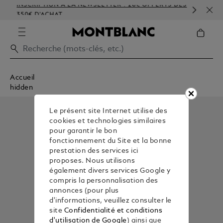
INSCRIPTION À LA NEWSLETTER : 20€ OFFERTS DÈS
PER
350€ D'ACHAT
GAU
Accueil
hidden
Le présent site Internet utilise des
cookies et technologies similaires
pour garantir le bon
fonctionnement du Site et la bonne
prestation des services ici
proposes. Nous utilisons
également divers services Google y
compris la personnalisation des
annonces (pour plus
d'informations, veuillez consulter le
site
Confidentialité et conditions
d'utilisation de Google
) ainsi que