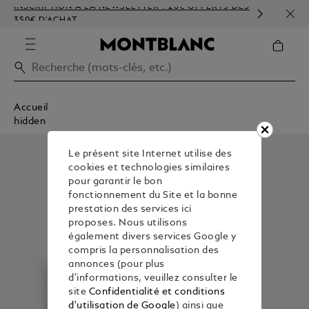
INSCRIPTION À LA NEWSLETTER : 20€ OFFERTS DÈS
PERS
350€ D'ACHAT
GAU
Accueil
hidden
Le présent site Internet utilise des
cookies et technologies similaires
pour garantir le bon
fonctionnement du Site et la bonne
prestation des services ici
proposes. Nous utilisons
également divers services Google y
compris la personnalisation des
annonces (pour plus
d'informations, veuillez consulter le
site
Confidentialité et conditions
d'utilisation de Google
) ainsi que