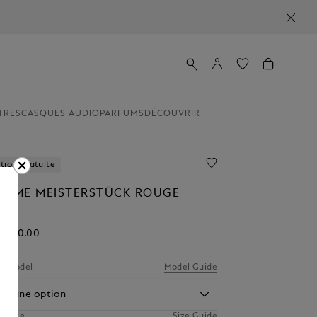
TRES
CASQUES AUDIO
PARFUMS
DÉCOUVRIR
tion Gratuite
LUME MEISTERSTÜCK ROUGE
UX
€ 850.00
er Model
Model Guide
er une option
r Size
Size Guide