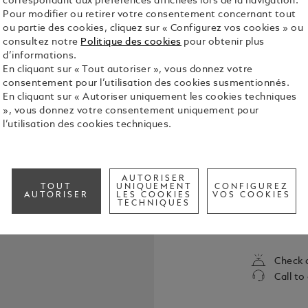
correspondant aux préférences affichées lors de la navigation.
Pour modifier ou retirer votre consentement concernant tout
Sélectionn
ou partie des cookies, cliquez sur « Configurez vos cookies » ou
consultez notre
Politique des cookies
pour obtenir plus
d’informations.
En cliquant sur « Tout autoriser », vous donnez votre
consentement pour l’utilisation des cookies susmentionnés.
En cliquant sur « Autoriser uniquement les cookies techniques
», vous donnez votre consentement uniquement pour
l’utilisation des cookies techniques.
Le design i
AUTORISER
Classique ro
TOUT
UNIQUEMENT
CONFIGUREZ
AUTORISER
LES COOKIES
VOS COOKIES
Maison, le 
TECHNIQUES
les années 
See Full Det
élément ess
capuchon et
bordeaux en
Check a
or signatur
Call to
Montblanc i
signature, M
qui est dev