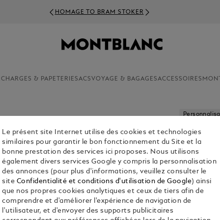
HOMAGE TO BRAM STOKER
ECHARGES & PAPETERIE
SACS
VOYAGE & BAGAGES
ACCESSOIRES
MON
Personnalisa
Le présent site Internet utilise des cookies et technologies
STYLO-P
similaires pour garantir le bon fonctionnement du Site et la
BORDEA
bonne prestation des services ici proposes. Nous utilisons
également divers services Google y compris la personnalisation
À Partir De
des annonces (pour plus d'informations, veuillez consulter le
site
Confidentialité et conditions d'utilisation de Google
) ainsi
1. Sélectionn
que nos propres cookies analytiques et ceux de tiers afin de
comprendre et d'améliorer l'expérience de navigation de
Sélectionn
l'utilisateur, et d'envoyer des supports publicitaires
2. Sélectionne