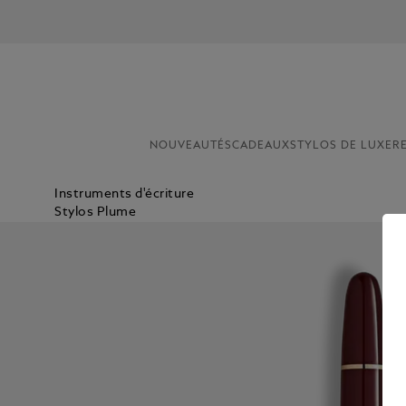
NOUVEAUTÉS
CADEAUX
STYLOS DE LUXE
R
Instruments d'écriture
Stylos Plume