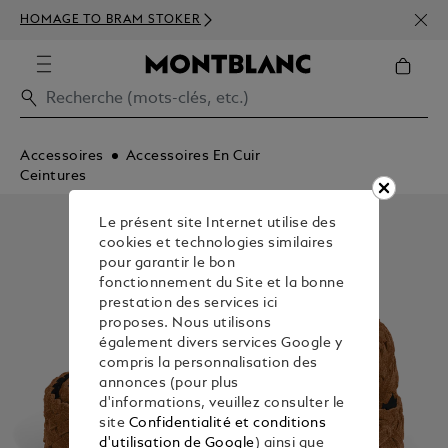
INSC
HOMAGE TO BRAM STOKER
350€
Accessoires
Accessoires En Cuir
Ceintures
Le présent site Internet utilise des
cookies et technologies similaires
pour garantir le bon
fonctionnement du Site et la bonne
prestation des services ici
proposes. Nous utilisons
également divers services Google y
compris la personnalisation des
annonces (pour plus
d'informations, veuillez consulter le
site
Confidentialité et conditions
d'utilisation de Google
) ainsi que