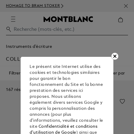
INSC
HOMAGE TO BRAM STOKER
350€
Instruments d'écriture
COLLECTION
Le présent site Internet utilise des
cookies et technologies similaires
Filtrer
Trier par
pour garantir le bon
fonctionnement du Site et la bonne
167 résultats
prestation des services ici
proposes. Nous utilisons
également divers services Google y
compris la personnalisation des
annonces (pour plus
d'informations, veuillez consulter le
site
Confidentialité et conditions
d'utilisation de Google
) ainsi que