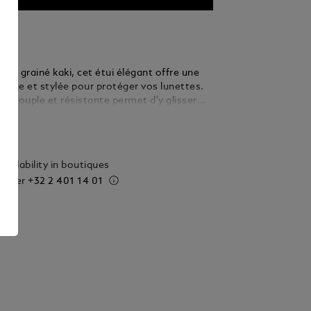
cuir grainé kaki, cet étui élégant offre une
tique et stylée pour protéger vos lunettes.
n souple et résistante permet d'y glisser
os lunettes, tandis que son profil fin vous
ails
e glisser facilement dans une poche ou un
vailability in boutiques
 order
+32 2 401 14 01