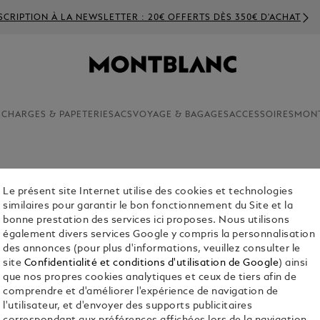
SCRIPTION À LA NEWSLETTER : 20€ OFFERTS DÈS 350€ D'ACHAT
ECHARGES & PAPETERIE
SACS
VOYAGE & BAGAGES
ACCESSOIRES
MON
Le présent site Internet utilise des cookies et technologies
ÉTUI À L
similaires pour garantir le bon fonctionnement du Site et la
€ 300.00
bonne prestation des services ici proposes. Nous utilisons
également divers services Google y compris la personnalisation
des annonces (pour plus d'informations, veuillez consulter le
Colour:
Kaki
site
Confidentialité et conditions d'utilisation de Google
) ainsi
sélectionné
que nos propres cookies analytiques et ceux de tiers afin de
comprendre et d'améliorer l'expérience de navigation de
l'utilisateur, et d'envoyer des supports publicitaires