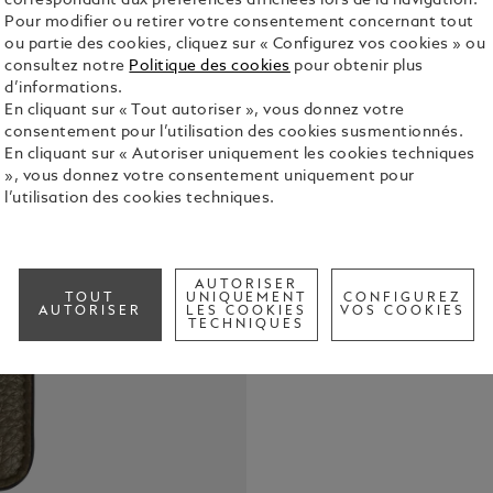
correspondant aux préférences affichées lors de la navigation.
Pour modifier ou retirer votre consentement concernant tout
ou partie des cookies, cliquez sur « Configurez vos cookies » ou
consultez notre
Politique des cookies
pour obtenir plus
d’informations.
En cliquant sur « Tout autoriser », vous donnez votre
Fabriqué en 
consentement pour l’utilisation des cookies susmentionnés.
solution pra
En cliquant sur « Autoriser uniquement les cookies techniques
Sa conceptio
», vous donnez votre consentement uniquement pour
facilement v
See Full Det
l’utilisation des cookies techniques.
permet de l
sac.
Check a
AUTORISER
Call to
TOUT
UNIQUEMENT
CONFIGUREZ
AUTORISER
LES COOKIES
VOS COOKIES
TECHNIQUES