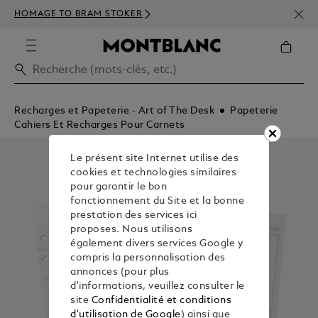
INSC
HOMAGE TO BRAM STOKER
350€
Recharges et Papeterie - Art of The Desk
Papeterie
Cahiers Et Recharges Pour Carnets
Le présent site Internet utilise des
cookies et technologies similaires
pour garantir le bon
fonctionnement du Site et la bonne
prestation des services ici
proposes. Nous utilisons
également divers services Google y
compris la personnalisation des
annonces (pour plus
d'informations, veuillez consulter le
site
Confidentialité et conditions
d'utilisation de Google
) ainsi que