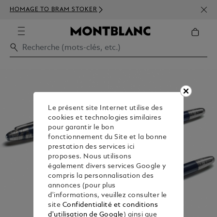
INSC
HOMAGE TO BRAM STOKER
350€
Le présent site Internet utilise des
cookies et technologies similaires
pour garantir le bon
fonctionnement du Site et la bonne
prestation des services ici
proposes. Nous utilisons
également divers services Google y
compris la personnalisation des
annonces (pour plus
d'informations, veuillez consulter le
site
Confidentialité et conditions
d'utilisation de Google
) ainsi que