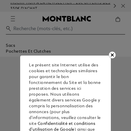
INSCRIPTION À LA NEWSLETTER : 20€ OFFERTS DÈS
PER
350€ D'ACHAT
GA
Sacs
Pochettes Et Clutches
Le présent site Internet utilise des
cookies et technologies similaires
pour garantir le bon
fonctionnement du Site et la bonne
prestation des services ici
proposes. Nous utilisons
également divers services Google y
compris la personnalisation des
annonces (pour plus
d'informations, veuillez consulter le
site
Confidentialité et conditions
d'utilisation de Google
) ainsi que