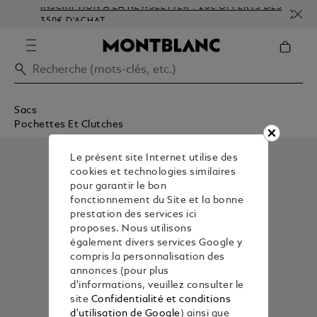
INSCRIPTION À LA NEWSLETTER : 20€ OFFERTS DÈS
350€ D'ACHAT
Sacs
Pochettes Et Clutches
Le présent site Internet utilise des
cookies et technologies similaires
pour garantir le bon
fonctionnement du Site et la bonne
prestation des services ici
proposes. Nous utilisons
également divers services Google y
compris la personnalisation des
annonces (pour plus
d'informations, veuillez consulter le
site
Confidentialité et conditions
d'utilisation de Google
) ainsi que