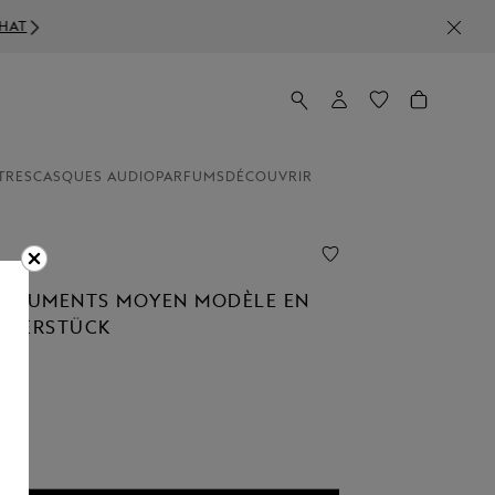
TRES
CASQUES AUDIO
PARFUMS
DÉCOUVRIR
OCUMENTS MOYEN MODÈLE EN
ISTERSTÜCK
ctionné