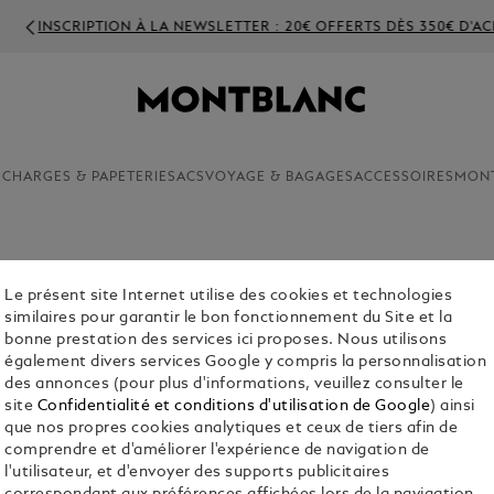
SCRIPTION À LA NEWSLETTER : 20€ OFFERTS DÈS 350€ D'ACHAT
ECHARGES & PAPETERIE
SACS
VOYAGE & BAGAGES
ACCESSOIRES
MON
Le présent site Internet utilise des cookies et technologies
PORTE-D
similaires pour garantir le bon fonctionnement du Site et la
CUIR ME
bonne prestation des services ici proposes. Nous utilisons
également divers services Google y compris la personnalisation
€ 1,900.00
des annonces (pour plus d'informations, veuillez consulter le
site
Confidentialité et conditions d'utilisation de Google
) ainsi
Colour:
Noir
que nos propres cookies analytiques et ceux de tiers afin de
séle
comprendre et d'améliorer l'expérience de navigation de
l'utilisateur, et d'envoyer des supports publicitaires