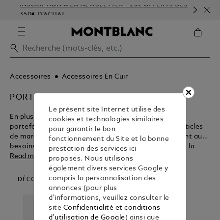
INSCRIPTION À LA NEWSLETTER : 20€ OFFERTS DÈS
PE
350€ D'ACHAT
GA
Accessoires
Accessoires En Cuir
PORTEFEUILLES & PORTE CARTES
Le présent site Internet utilise des
En plus d’être conçus pour leur fonctionnalité, les
cookies et technologies similaires
portefeuilles et porte-cartes Montblanc sont des articles
pour garantir le bon
de maroquinerie d’une beauté éternelle qui répondent aux
fonctionnement du Site et la bonne
besoins des professionnels d’aujourd’hui. Découvrez la
prestation des services ici
myriade d’avantages de ces accessoires de voyage et
Read more
proposes. Nous utilisons
d’affaires avant d’acheter dans la boutique Montblanc.
également divers services Google y
compris la personnalisation des
DÉCOUVREZ NOS CATÉGORIES D’ARTICLES
annonces (pour plus
d'informations, veuillez consulter le
site
Confidentialité et conditions
d'utilisation de Google
) ainsi que