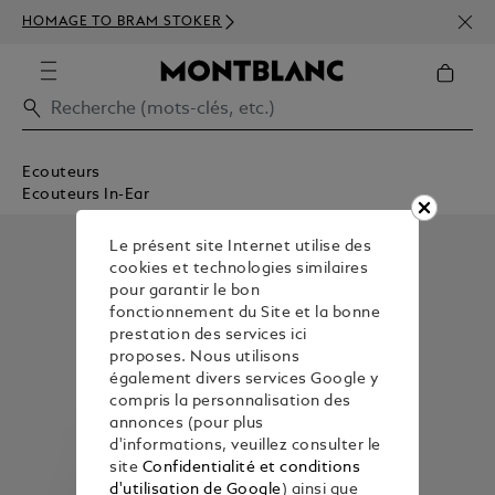
INSC
HOMAGE TO BRAM STOKER
350€
Ecouteurs
Ecouteurs In-Ear
Le présent site Internet utilise des
cookies et technologies similaires
pour garantir le bon
fonctionnement du Site et la bonne
prestation des services ici
proposes. Nous utilisons
également divers services Google y
compris la personnalisation des
annonces (pour plus
d'informations, veuillez consulter le
site
Confidentialité et conditions
d'utilisation de Google
) ainsi que