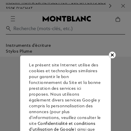
INSCRIPTION À LA NEWSLETTER : 20€ OFFERTS DÈS
PERS
350€ D'ACHAT
GAU
Instruments d'écriture
Stylos Plume
Le présent site Internet utilise des
cookies et technologies similaires
pour garantir le bon
fonctionnement du Site et la bonne
prestation des services ici
proposes. Nous utilisons
également divers services Google y
compris la personnalisation des
annonces (pour plus
d'informations, veuillez consulter le
site
Confidentialité et conditions
d'utilisation de Google
) ainsi que