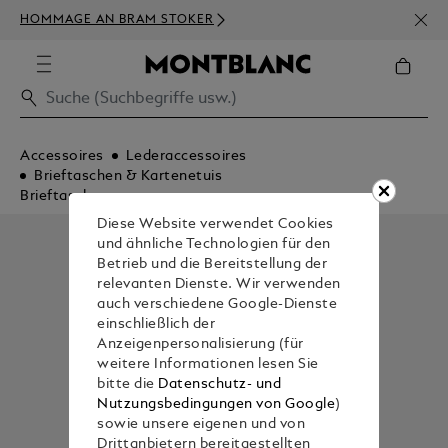
NEWS
HOMMAGE AN BRAM STOKER
BEST
Accessoires
Lederaccessoires
Brieftaschen & Kartenetuis
Brieftaschen
Diese Website verwendet Cookies
und ähnliche Technologien für den
Betrieb und die Bereitstellung der
relevanten Dienste. Wir verwenden
auch verschiedene Google-Dienste
einschließlich der
Anzeigenpersonalisierung (für
weitere Informationen lesen Sie
bitte die
Datenschutz- und
Nutzungsbedingungen von Google
)
sowie unsere eigenen und von
Drittanbietern bereitgestellten