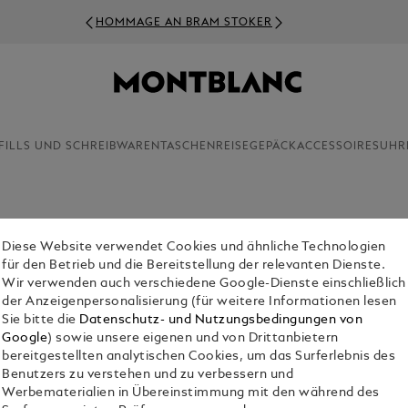
HOMMAGE AN BRAM STOKER
FILLS UND SCHREIBWAREN
TASCHEN
REISEGEPÄCK
ACCESSOIRES
UHR
Diese Website verwendet Cookies und ähnliche Technologien
WEEEKEN
für den Betrieb und die Bereitstellung der relevanten Dienste.
PANORA
Wir verwenden auch verschiedene Google-Dienste einschließlich
CHF 1,800.
der Anzeigenpersonalisierung (für weitere Informationen lesen
Sie bitte die
Datenschutz- und Nutzungsbedingungen von
Google
) sowie unsere eigenen und von Drittanbietern
Select a
Colou
bereitgestellten analytischen Cookies, um das Surferlebnis des
ausgewählt
Benutzers zu verstehen und zu verbessern und
Werbematerialien in Übereinstimmung mit den während des