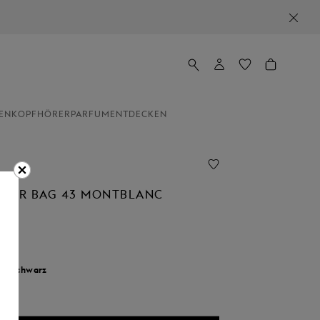
EN
KOPFHÖRER
PARFUM
ENTDECKEN
DER BAG 43 MONTBLANC
MA
00
r:
Schwarz