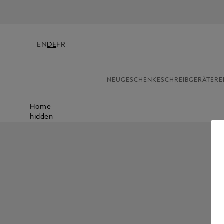
EN
DE
FR
NEU
GESCHENKE
SCHREIBGERÄTE
RE
Home
hidden