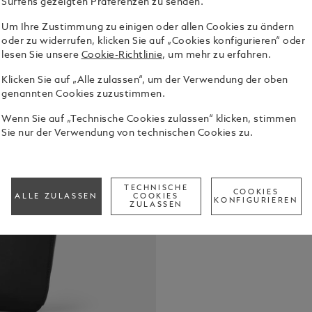
Surfens gezeigten Präferenzen zu senden.
Um Ihre Zustimmung zu einigen oder allen Cookies zu ändern
oder zu widerrufen, klicken Sie auf „Cookies konfigurieren“ oder
lesen Sie unsere
Cookie-Richtlinie
, um mehr zu erfahren.
Klicken Sie auf „Alle zulassen“, um der Verwendung der oben
Gefertigt 
genannten Cookies zuzustimmen.
blauen Lede
darauf ausge
Wenn Sie auf „Technische Cookies zulassen“ klicken, stimmen
Geräumig un
Sie nur der Verwendung von technischen Cookies zu.
Alle Detail
Reißverschl
spezielles S
Schreibgerä
Check a
Wochenendau
TECHNISCHE
COOKIES
ALLE ZULASSEN
COOKIES
Call to
Rückseite e
KONFIGURIEREN
ZULASSEN
praktische 