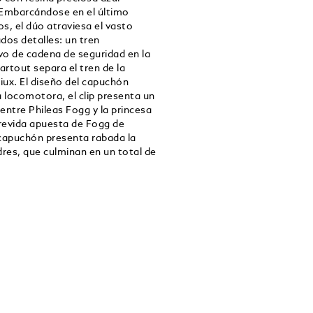
. Embarcándose en el último
, el dúo atraviesa el vasto
dos detalles: un tren
o de cadena de seguridad en la
rtout separa el tren de la
siux. El diseño del capuchón
a locomotora, el clip presenta un
entre Phileas Fogg y la princesa
trevida apuesta de Fogg de
l capuchón presenta rabada la
res, que culminan en un total de