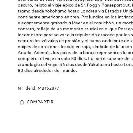
oscuro, relata el viaje épico de Sr. Fogg y Passepartout
tramo desde Yokohama hasta Londres vía Estados Unidos
continente americano en tren. Profundice en los intrinca
elegantemente grabado a láser en el capuchón, un motiv
contera, reflejo de un momento crucial en el que Passepa
locomotora para salvar a la tripulación atacada por los 
captura las válvulas de presión y el humo ondulante de l
naipes de corazones lacado en rojo, símbolo de la unión 
Aouda. Además, los palos de la baraja representan la a
completar el viaje en solo 80 días. La parte superior de
cronología del viaje: 36 días desde Yokohama hasta Lond
80 días alrededor del mundo.
N.º de id.
MB132877
COMPARTIR