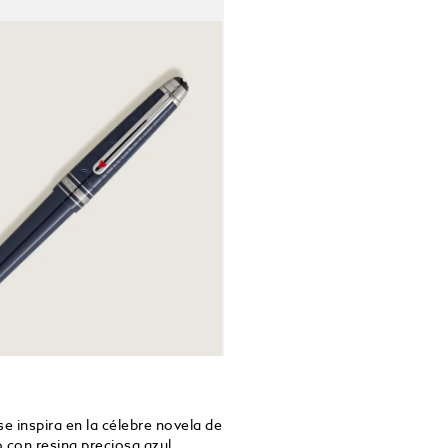
locomotora,
lacado en ro
la princesa
representan
el viaje en 
presenta rab
Yokohama ha
80 días alr
e inspira en la célebre novela de
 con resina preciosa azul