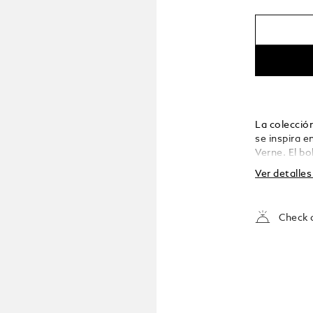
La colecció
se inspira e
Verne. El b
preciosa azu
Ver detalle
Passepartou
Yokohama ha
atraviesa e
Check a
Profundice e
elegantemen
motivo de c
un momento 
tren de la l
atacada por 
válvulas de 