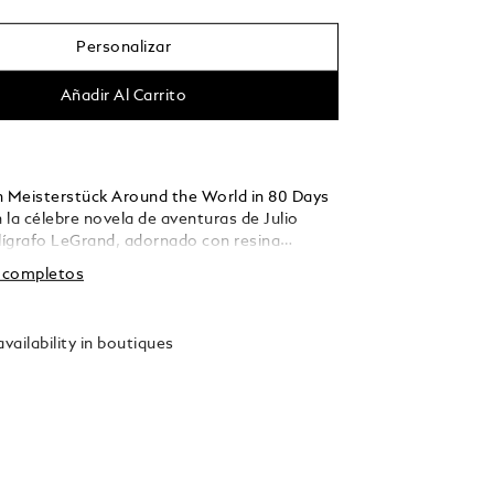
Personalizar
Añadir Al Carrito
n Meisterstück Around the World in 80 Days
n la célebre novela de aventuras de Julio
olígrafo LeGrand, adornado con resina
l oscuro, relata el viaje épico de Sr. Fogg y
s completos
t. Embarcándose en el último tramo desde
sta Londres vía Estados Unidos, el dúo
l vasto continente americano en tren.
vailability in boutiques
n los intrincados detalles: un tren
te grabado a láser en el capuchón, un
adena de seguridad en la contera, reflejo de
crucial en el que Passepartout separa el
ocomotora para salvar a la tripulación
los siux. El diseño del capuchón captura las
presión y el humo ondulante de la