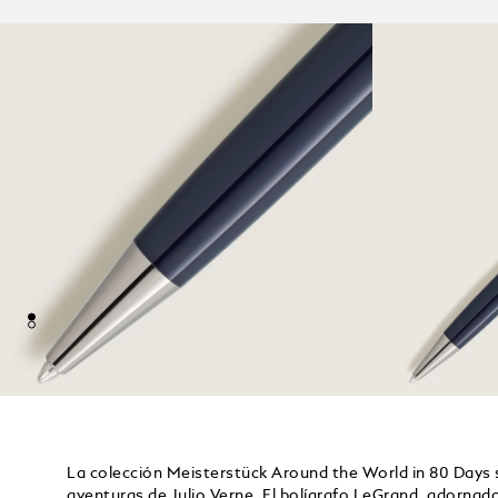
La colección Meisterstück Around the World in 80 Days s
aventuras de Julio Verne. El bolígrafo LeGrand, adornado