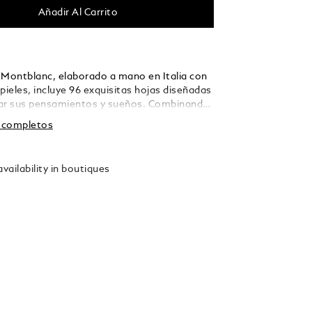
Añadir Al Carrito
 Montblanc, elaborado a mano en Italia con
pieles, incluye 96 exquisitas hojas diseñadas
ar sus pensamientos y sueños. Combinando
 funcionalidad, este cuaderno de tamaño
s completos
e dejarlo en su escritorio o llevarlo en su
to para acompañar sus momentos más
Elaborado en Italia. Dimensiones
vailability in boutiques
mm.