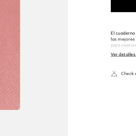
El cuaderno
las mejores 
para captur
elegancia y
Ver detalle
mediano pued
bolso, lis
preciados. 
Check a
150 x 210 