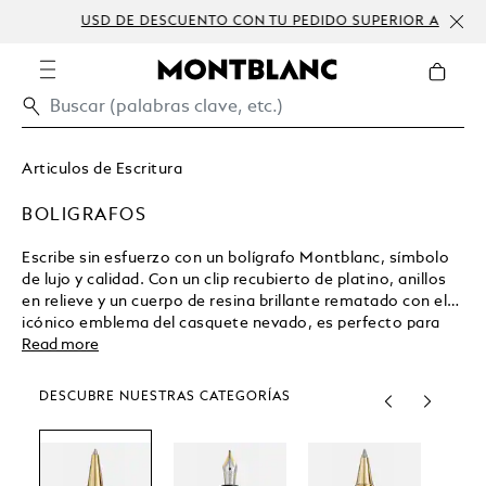
USD DE DESCUENTO CON TU PEDIDO SUPERIOR A
PERS
300 USD
Articulos de Escritura
BOLIGRAFOS
Escribe sin esfuerzo con un bolígrafo Montblanc, símbolo
de lujo y calidad. Con un clip recubierto de platino, anillos
en relieve y un cuerpo de resina brillante rematado con el
icónico emblema del casquete nevado, es perfecto para
coleccionistas, escritura cotidiana o regalos especiales.
Read more
Combínalo con tu recambio favorito para disfrutar de una
experiencia de escritura excepcional.
DESCUBRE NUESTRAS CATEGORÍAS