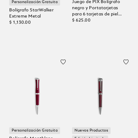
Juego de PIX Bolígrafo
Personalización Gratuita
negro y Portatarjetas
Bolígrafo StarWalker
para 6 tarjetas de piel
Extreme Metal
Meisterstück
$ 625.00
$ 1,130.00
Personalización Gratuita
Nuevos Productos