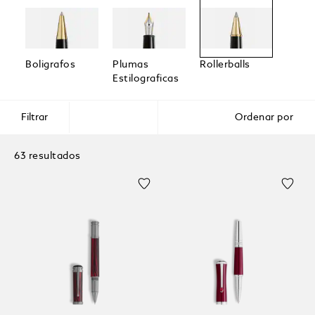
Boligrafos
Plumas
Rollerballs
Rotul
Estilograficas
Finos
Filtrar
Ordenar por
63 resultados