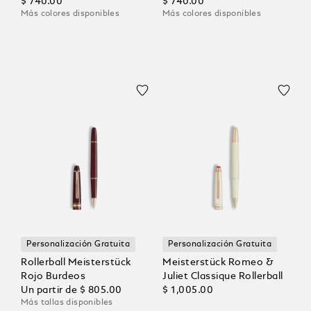
Negro
$ 740.00
Color Coral
$ 740.00
Más colores disponibles
Más colores disponibles
Personalización Gratuita
Personalización Gratuita
Rollerball Meisterstück
Meisterstück Romeo &
Rojo Burdeos
Juliet Classique Rollerball
Un partir de
$ 805.00
$ 1,005.00
Más tallas disponibles