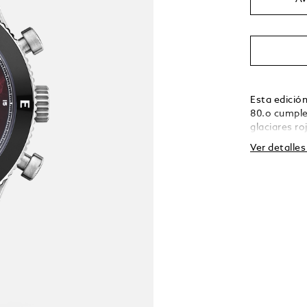
Esta edició
80.o cumple
glaciares ro
esfera roja 
Ver detalle
pieza de 44
interior que
inusitada pr
que necesit
incluso en 
por eso, es
Reinhold Me
movimiento 
Manufactura
complicación
dos globos g
las 12 y el 