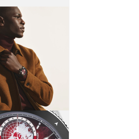
bisel acanal
puntos card
negro, rema
tono mister