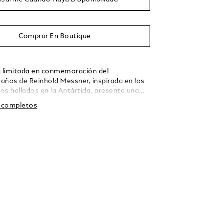
Comprar En Boutique
n limitada en conmemoración del
años de Reinhold Messner, inspirada en los
jos hallados en la Antártida, presenta una
con efecto sfumato y motivo de glaciar. La
s completos
 m está ensamblada de tal manera que el
da libre de oxígeno. Esta ejecución tan
esenta múltiples ventajas para los alpinistas
an un equipo que funcione a la perfección
las condiciones climáticas más inclementes;
 el mejor modelo para rendir homenaje a
ssner y sus numerosas hazañas. Este
automático, equipado con el cronógrafo de
 Montblanc, calibre MB 29.27, con
 de hora mundial, incluye una fecha a las 3 y
iratorios en 3D con el hemisferio norte a
hemisferio sur a las 6. La pieza cuenta con un