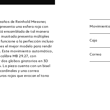
eaños de Reinhold Messner,
Movimient
, presenta una esfera roja con
stá ensamblada de tal manera
n inusitada presenta múltiples
Caja
 funcione a la perfección incluso
 es el mejor modelo para rendir
. Este movimiento automático,
Correa
calibre MB 29.27, con
y dos globos giratorios en 3D
 6. La pieza cuenta con un bisel
cardinales y una correa
uras rojas que evocan el tono