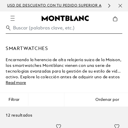
USD DE DESCUENTO CON TU PEDIDO SUPERIOR A
PERS
300 USD
SMARTWATCHES
Encarnando la herencia de alta relojería suiza de la Maison,
los smartwatches Montblanc vienen con una serie de
tecnologías avanzadas para la gestión de su estilo de vida
activo. Explore la colección antes de adquirir uno de estos
accesorios de lujo en la boutique electrónica Montblanc.
Read more
Filtrar
Ordenar por
12 resultados