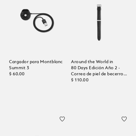
Cargador para Montblanc
Around the World in
Summit 3
80 Days Edición Año 2 -
$ 60.00
Correa de piel de becerro
con hebilla gris
$ 110.00