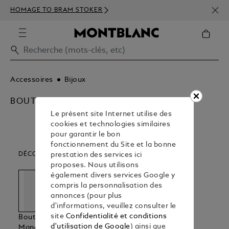
INSC
HOMAGE TO BRAM STOKER
DÈS 
Accessoires
Bijoux
BOUTONS DE MANCHETTE
Le présent site Internet utilise des
cookies et technologies similaires
pour garantir le bon
fonctionnement du Site et la bonne
DÉCOUVREZ NOS CATÉGORIES D’ARTICLES
prestation des services ici
proposes. Nous utilisons
également divers services Google y
compris la personnalisation des
annonces (pour plus
d'informations, veuillez consulter le
site
Confidentialité et conditions
Boutons De
Bracelets
Pinces A
d'utilisation de Google
) ainsi que
Manchette
Cravate &