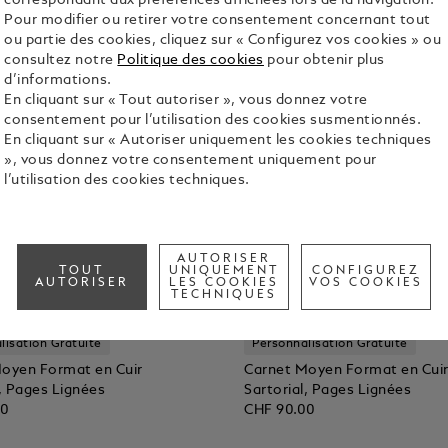
correspondant aux préférences affichées lors de la navigation.
Pour modifier ou retirer votre consentement concernant tout
ou partie des cookies, cliquez sur « Configurez vos cookies » ou
consultez notre
Politique des cookies
pour obtenir plus
d’informations.
En cliquant sur « Tout autoriser », vous donnez votre
consentement pour l’utilisation des cookies susmentionnés.
En cliquant sur « Autoriser uniquement les cookies techniques
», vous donnez votre consentement uniquement pour
l’utilisation des cookies techniques.
AUTORISER
TOUT
UNIQUEMENT
CONFIGUREZ
AUTORISER
LES COOKIES
VOS COOKIES
TECHNIQUES
lisation Gratuite
Personnalisation Gratuite
oyen Format en Cuir
Carnet Moyen Format en Cui
l, Pages Lignées
Sartorial, Pages Lignées
00
CHF 90.00