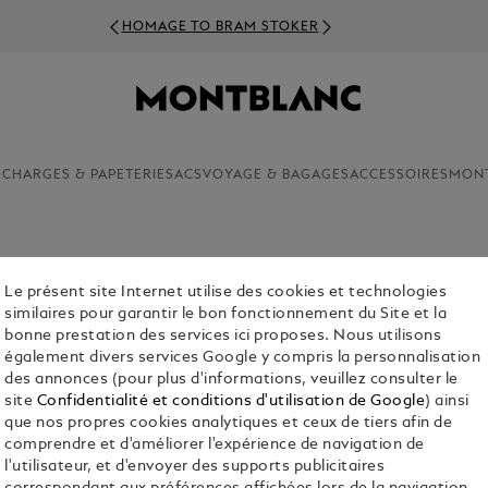
HOMAGE TO BRAM STOKER
ECHARGES & PAPETERIE
SACS
VOYAGE & BAGAGES
ACCESSOIRES
MON
S
Le présent site Internet utilise des cookies et technologies
similaires pour garantir le bon fonctionnement du Site et la
Il reflète à la fois votre sens des affaires et votre goût de l’aven
bonne prestation des services ici proposes. Nous utilisons
également divers services Google y compris la personnalisation
des annonces (pour plus d'informations, veuillez consulter le
site
Confidentialité et conditions d'utilisation de Google
) ainsi
que nos propres cookies analytiques et ceux de tiers afin de
comprendre et d'améliorer l'expérience de navigation de
l'utilisateur, et d'envoyer des supports publicitaires