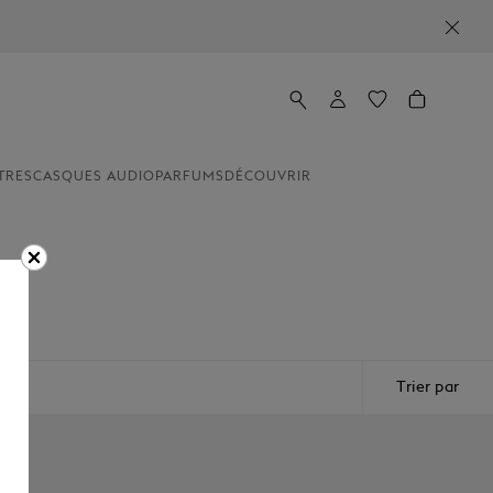
TRES
CASQUES AUDIO
PARFUMS
DÉCOUVRIR
ture.
Trier par