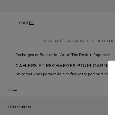
EN
DE
FR
NOUVEAUTÉS
CADEAUX
STYLOS DE LUXE
R
Recharges et Papeterie - Art of The Desk
Papeterie
CAHIERS ET RECHARGES POUR CARNET
Un carnet vous permet de planifier votre parcours de vie. 
Filtrer
124 résultats