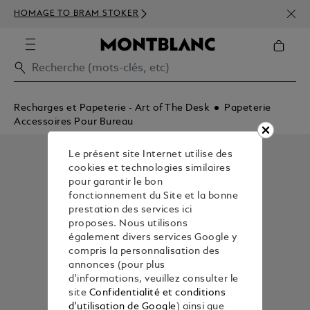
INSC
HOMAGE TO BRAM STOKER
DÈS 
Recharges et Papeterie - Art of The Desk
Papeterie
Accessoires Pour Bureau
Le présent site Internet utilise des
cookies et technologies similaires
pour garantir le bon
fonctionnement du Site et la bonne
prestation des services ici
proposes. Nous utilisons
également divers services Google y
compris la personnalisation des
annonces (pour plus
d'informations, veuillez consulter le
site
Confidentialité et conditions
d'utilisation de Google
) ainsi que