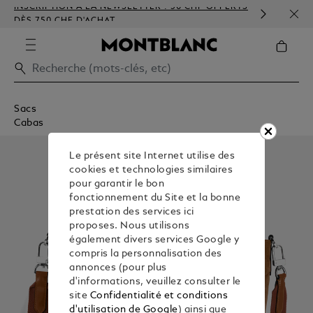
INSCRIPTION À LA NEWSLETTER : 50 CHF OFFERTS
PERS
DÈS 750 CHF D'ACHAT
GAU
Sacs
Cabas
Le présent site Internet utilise des
cookies et technologies similaires
pour garantir le bon
fonctionnement du Site et la bonne
prestation des services ici
proposes. Nous utilisons
également divers services Google y
compris la personnalisation des
annonces (pour plus
d'informations, veuillez consulter le
site
Confidentialité et conditions
d'utilisation de Google
) ainsi que