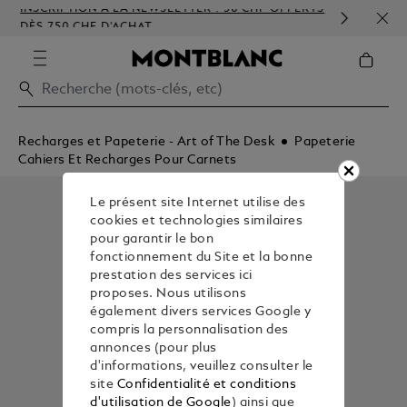
INSCRIPTION À LA NEWSLETTER : 50 CHF OFFERTS
PERS
DÈS 750 CHF D'ACHAT
GAU
Recharges et Papeterie - Art of The Desk
Papeterie
Cahiers Et Recharges Pour Carnets
Le présent site Internet utilise des
cookies et technologies similaires
pour garantir le bon
fonctionnement du Site et la bonne
prestation des services ici
proposes. Nous utilisons
également divers services Google y
compris la personnalisation des
annonces (pour plus
d'informations, veuillez consulter le
site
Confidentialité et conditions
d'utilisation de Google
) ainsi que