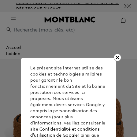
INSCRIPTION À LA NEWSLETTER : 50 CHF OFFERTS
P
DÈS 750 CHF D'ACHAT
G
Accueil
hidden
Le présent site Internet utilise des
cookies et technologies similaires
pour garantir le bon
fonctionnement du Site et la bonne
prestation des services ici
proposes. Nous utilisons
également divers services Google y
compris la personnalisation des
annonces (pour plus
d'informations, veuillez consulter le
site
Confidentialité et conditions
d'utilisation de Google
) ainsi que