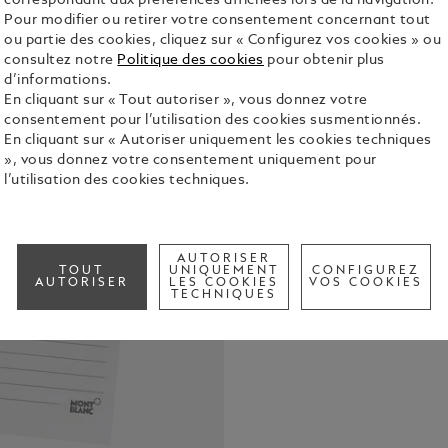
correspondant aux préférences affichées lors de la navigation.
Pour modifier ou retirer votre consentement concernant tout
ou partie des cookies, cliquez sur « Configurez vos cookies » ou
consultez notre
Politique des cookies
pour obtenir plus
d’informations.
50 pages vo
En cliquant sur « Tout autoriser », vous donnez votre
organiseurs
consentement pour l’utilisation des cookies susmentionnés.
En cliquant sur « Autoriser uniquement les cookies techniques
Voir tous le
», vous donnez votre consentement uniquement pour
l’utilisation des cookies techniques.
Call to
AUTORISER
TOUT
UNIQUEMENT
CONFIGUREZ
AUTORISER
LES COOKIES
VOS COOKIES
TECHNIQUES