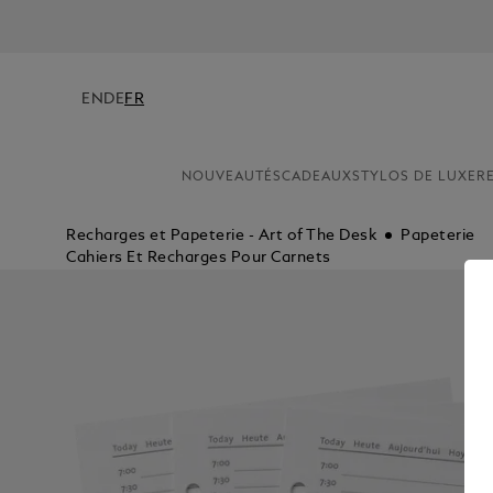
EN
DE
FR
NOUVEAUTÉS
CADEAUX
STYLOS DE LUXE
R
Recharges et Papeterie - Art of The Desk
Papeterie
Cahiers Et Recharges Pour Carnets