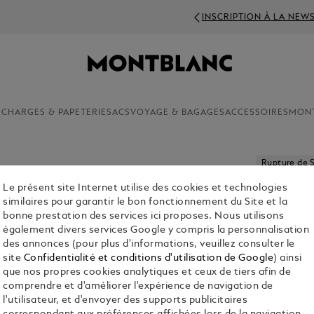
INSCRIPTION À LA NEWSLETTER : 50 CHF OFFERTS D
ECHARGES & PAPETERIE
SACS
VOYAGE & BAGAGES
ACCESSOIRES
MON
Rupture de 
Le présent site Internet utilise des cookies et technologies
GRANDES
similaires pour garantir le bon fonctionnement du Site et la
CHF 36.10
bonne prestation des services ici proposes. Nous utilisons
également divers services Google y compris la personnalisation
des annonces (pour plus d'informations, veuillez consulter le
site
Confidentialité et conditions d'utilisation de Google
) ainsi
que nos propres cookies analytiques et ceux de tiers afin de
Rece
comprendre et d'améliorer l'expérience de navigation de
l'utilisateur, et d'envoyer des supports publicitaires