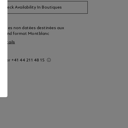
Check Availability In Boutiques
lantes non datées destinées aux
 grand format Montblanc
s détails
 order
+41 44 211 48 15