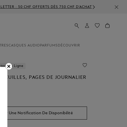
ÈS 750 CHF D'ACHAT
TRES
CASQUES AUDIO
PARFUMS
DÉCOUVRIR
Stock en Ligne
 FEUILLES, PAGES DE JOURNALIER
voir Une Notification De Disponibilité