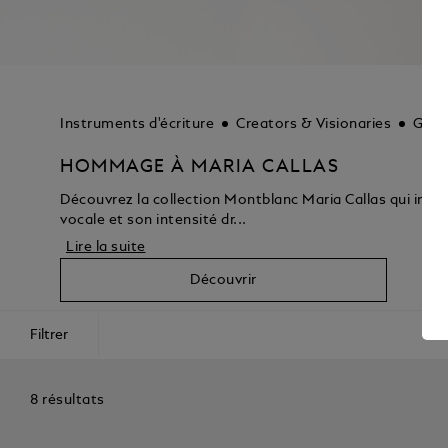
Instruments d'écriture
Creators & Visionaries
Grea
HOMMAGE À MARIA CALLAS
Découvrez la collection Montblanc Maria Callas qui incar
vocale et son intensité dr...
Lire la suite
Découvrir
Filtrer
8 résultats