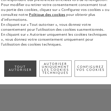
correspondant aux préférences affichées lors de la navigation.
Pour modifier ou retirer votre consentement concernant tout
ou partie des cookies, cliquez sur « Configurez vos cookies » ou
consultez notre
Politique des cookies
pour obtenir plus
d’informations.
En cliquant sur « Tout autoriser », vous donnez votre
consentement pour l’utilisation des cookies susmentionnés.
t Characters
En cliquant sur « Autoriser uniquement les cookies techniques
», vous donnez votre consentement uniquement pour
l’utilisation des cookies techniques.
ne l’esprit de « La Divina », la soprano admirée pour son amplitud
AUTORISER
TOUT
UNIQUEMENT
CONFIGUREZ
AUTORISER
LES COOKIES
VOS COOKIES
TECHNIQUES