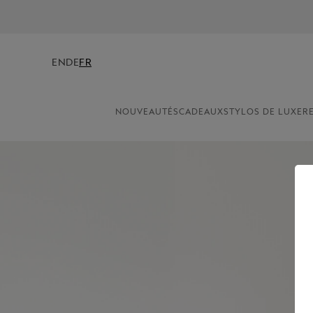
EN
DE
FR
NOUVEAUTÉS
CADEAUX
STYLOS DE LUXE
R