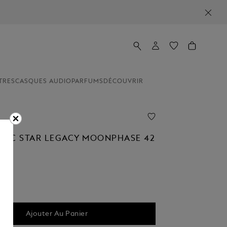
TRES
CASQUES AUDIO
PARFUMS
DÉCOUVRIR
NC STAR LEGACY MOONPHASE 42
00
Ajouter Au Panier