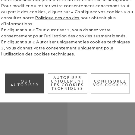
correspondant aux préférences affichées lors de la navigation.
Pour modifier ou retirer votre consentement concernant tout
ou partie des cookies, cliquez sur « Configurez vos cookies » ou
consultez notre
Politique des cookies
pour obtenir plus
d’informations.
La Montblan
En cliquant sur « Tout autoriser », vous donnez votre
de design le
consentement pour l’utilisation des cookies susmentionnés.
niveau d'él
En cliquant sur « Autoriser uniquement les cookies techniques
anthracite 
Voir tous le
», vous donnez votre consentement uniquement pour
guilloché, u
l’utilisation des cookies techniques.
des aiguille
minutes, les
Check a
lune avec é
Call to
mouvement 
AUTORISER
boîtier en 
TOUT
UNIQUEMENT
CONFIGUREZ
AUTORISER
LES COOKIES
VOS COOKIES
avec un fond
TECHNIQUES
masse oscil
bracelet en 
spécialemen
de Montblan
d'écriture 
d'un effet S