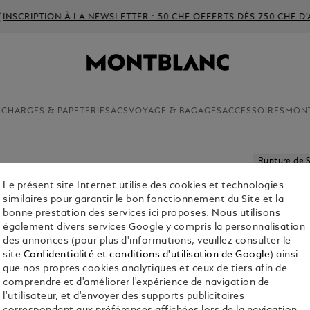
IPTION À LA NEWSLETTER : 50 CHF OFFERTS DÈS 750 CHF D'ACHAT
ECHARGES & PAPETERIE
SACS
VOYAGE & BAGAGES
ACCESSOIRES
MON
Rupture de 
Le présent site Internet utilise des cookies et technologies
PORTE-S
similaires pour garantir le bon fonctionnement du Site et la
SARTORI
bonne prestation des services ici proposes. Nous utilisons
également divers services Google y compris la personnalisation
CHF 330.00
des annonces (pour plus d'informations, veuillez consulter le
site
Confidentialité et conditions d'utilisation de Google
) ainsi
que nos propres cookies analytiques et ceux de tiers afin de
comprendre et d'améliorer l'expérience de navigation de
Rece
l'utilisateur, et d'envoyer des supports publicitaires