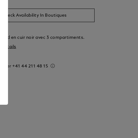
Check Availability In Boutiques
 rond en cuir noir avec 3 compartiments.
s détails
 order
+41 44 211 48 15