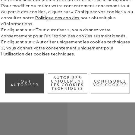
correspondant aux préférences affichées lors de la navigation.
Pour modifier ou retirer votre consentement concernant tout
ou partie des cookies, cliquez sur « Configurez vos cookies » ou
consultez notre
Politique des cookies
pour obtenir plus
d’informations.
En cliquant sur « Tout autoriser », vous donnez votre
consentement pour l’utilisation des cookies susmentionnés.
Porte-stylo
En cliquant sur « Autoriser uniquement les cookies techniques
Voir tous le
», vous donnez votre consentement uniquement pour
l’utilisation des cookies techniques.
Call to
AUTORISER
TOUT
UNIQUEMENT
CONFIGUREZ
AUTORISER
LES COOKIES
VOS COOKIES
TECHNIQUES