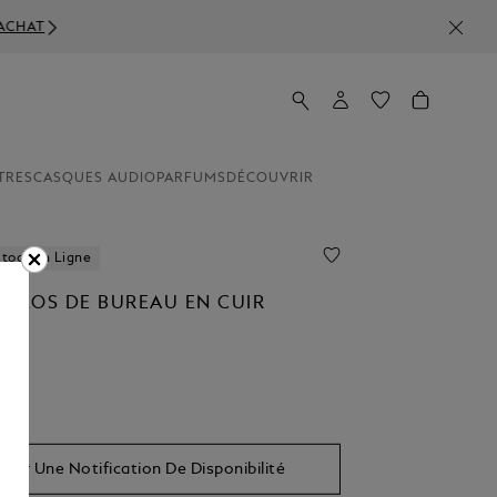
TRES
CASQUES AUDIO
PARFUMS
DÉCOUVRIR
Stock en Ligne
TYLOS DE BUREAU EN CUIR
AL
voir Une Notification De Disponibilité