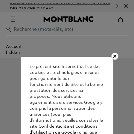
INSCRIPTION À LA NEWSLETTER : 50 CHF OFFERTS
PER
DÈS 750 CHF D'ACHAT
GAU
Accueil
hidden
Le présent site Internet utilise des
cookies et technologies similaires
pour garantir le bon
fonctionnement du Site et la bonne
prestation des services ici
proposes. Nous utilisons
également divers services Google y
compris la personnalisation des
annonces (pour plus
d'informations, veuillez consulter le
site
Confidentialité et conditions
d'utilisation de Google
) ainsi que