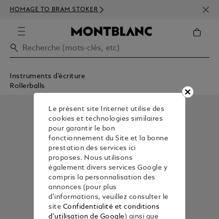
INSC
HOMAGE TO BRAM STOKER
DÈS 
Instruments d'écriture
Rollerballs
Le présent site Internet utilise des
cookies et technologies similaires
pour garantir le bon
fonctionnement du Site et la bonne
prestation des services ici
proposes. Nous utilisons
également divers services Google y
compris la personnalisation des
annonces (pour plus
d'informations, veuillez consulter le
site
Confidentialité et conditions
d'utilisation de Google
) ainsi que