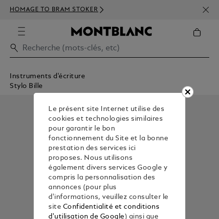
INSC
HOMAGE TO BRAM STOKER
DÈS 
Instruments d'écriture
Stylo Bille
Le présent site Internet utilise des
cookies et technologies similaires
pour garantir le bon
fonctionnement du Site et la bonne
prestation des services ici
proposes. Nous utilisons
également divers services Google y
compris la personnalisation des
annonces (pour plus
d'informations, veuillez consulter le
site
Confidentialité et conditions
d'utilisation de Google
) ainsi que