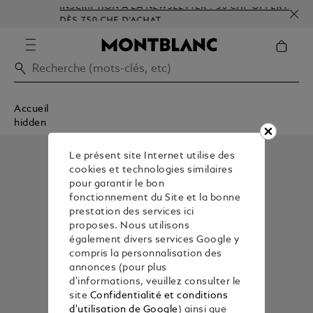
INSCRIPTION À LA NEWSLETTER : 50 CHF OFFERTS
DÈS 750 CHF D'ACHAT
Accueil
hidden
Le présent site Internet utilise des
cookies et technologies similaires
pour garantir le bon
fonctionnement du Site et la bonne
prestation des services ici
proposes. Nous utilisons
également divers services Google y
compris la personnalisation des
annonces (pour plus
d'informations, veuillez consulter le
site
Confidentialité et conditions
d'utilisation de Google
) ainsi que