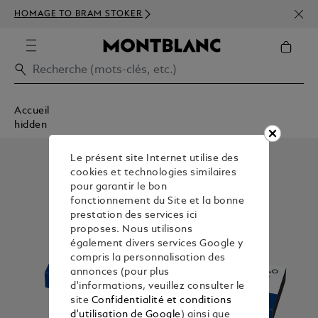
INSC
HOMAGE TO BRAM STOKER
350€
Accueil
hidden
Le présent site Internet utilise des
cookies et technologies similaires
pour garantir le bon
fonctionnement du Site et la bonne
prestation des services ici
proposes. Nous utilisons
également divers services Google y
compris la personnalisation des
annonces (pour plus
d'informations, veuillez consulter le
site
Confidentialité et conditions
d'utilisation de Google
) ainsi que