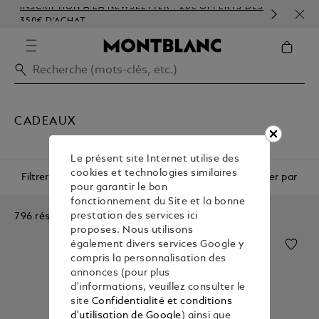
INSCRIPTION À LA NEWSLETTER : 20€ OFFERTS DÈS
PER
350€ D'ACHAT
GAU
CADEAUX
Le présent site Internet utilise des
cookies et technologies similaires
Filtrer
Trier par
pour garantir le bon
fonctionnement du Site et la bonne
796 résultats
prestation des services ici
proposes. Nous utilisons
également divers services Google y
compris la personnalisation des
annonces (pour plus
d'informations, veuillez consulter le
site
Confidentialité et conditions
d'utilisation de Google
) ainsi que