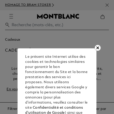
INSC
HOMAGE TO BRAM STOKER
350€
Cadeaux
CADEAUX À MOINS DE 1000€
Le présent site Internet utilise des
cookies et technologies similaires
pour garantir le bon
Lorsque le moment est venu de marquer les esprits,
fonctionnement du Site et la bonne
choisissez des cadeaux qui allient sophistication et
prestation des services ici
pertinence. Notre sélection de cadeaux importa...
proposes. Nous utilisons
également divers services Google y
En voir plus
compris la personnalisation des
annonces (pour plus
d'informations, veuillez consulter le
site
Confidentialité et conditions
Filtrer
Trier par
d'utilisation de Google
) ainsi que