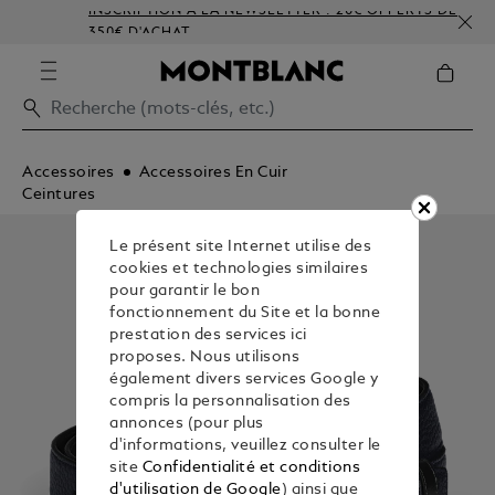
INSCRIPTION À LA NEWSLETTER : 20€ OFFERTS DÈS
350€ D'ACHAT
Accessoires
Accessoires En Cuir
Ceintures
Le présent site Internet utilise des
cookies et technologies similaires
pour garantir le bon
fonctionnement du Site et la bonne
prestation des services ici
proposes. Nous utilisons
également divers services Google y
compris la personnalisation des
annonces (pour plus
d'informations, veuillez consulter le
site
Confidentialité et conditions
d'utilisation de Google
) ainsi que