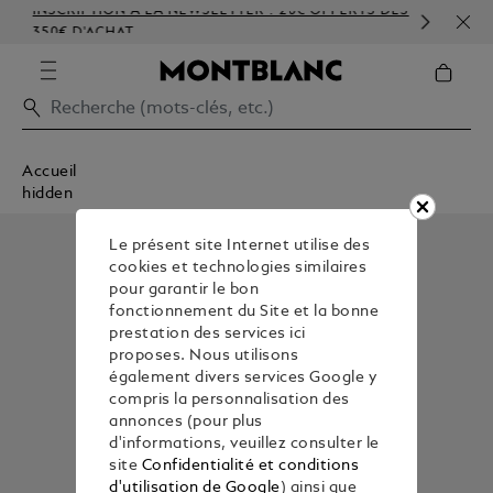
INSCRIPTION À LA NEWSLETTER : 20€ OFFERTS DÈS
PER
350€ D'ACHAT
GAU
Accueil
hidden
Le présent site Internet utilise des
cookies et technologies similaires
pour garantir le bon
fonctionnement du Site et la bonne
prestation des services ici
proposes. Nous utilisons
également divers services Google y
compris la personnalisation des
annonces (pour plus
d'informations, veuillez consulter le
site
Confidentialité et conditions
d'utilisation de Google
) ainsi que