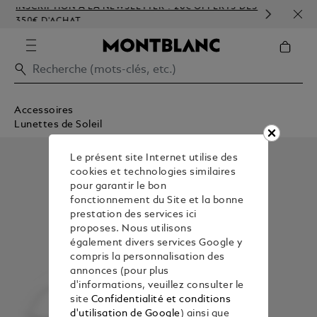
INSCRIPTION À LA NEWSLETTER : 20€ OFFERTS DÈS
PERS
350€ D'ACHAT
GAU
Accessoires
Lunettes de Soleil
Le présent site Internet utilise des
cookies et technologies similaires
pour garantir le bon
fonctionnement du Site et la bonne
prestation des services ici
proposes. Nous utilisons
également divers services Google y
compris la personnalisation des
annonces (pour plus
d'informations, veuillez consulter le
site
Confidentialité et conditions
d'utilisation de Google
) ainsi que