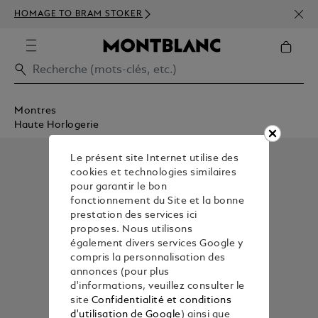
INSC
HOMAGE TO BRAM STOKER
350€
Montres
Haute Horlogerie
Le présent site Internet utilise des
cookies et technologies similaires
pour garantir le bon
fonctionnement du Site et la bonne
prestation des services ici
proposes. Nous utilisons
également divers services Google y
compris la personnalisation des
annonces (pour plus
d'informations, veuillez consulter le
site
Confidentialité et conditions
d'utilisation de Google
) ainsi que