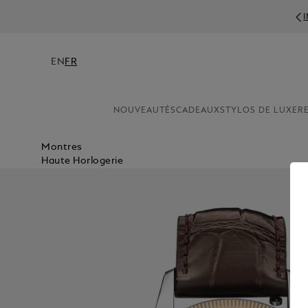
IN
EN
FR
NOUVEAUTÉS
CADEAUX
STYLOS DE LUXE
R
Montres
Haute Horlogerie