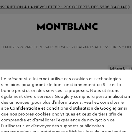
SCRIPTION À LA NEWSLETTER : 20€ OFFERTS DÈS 350€ D'ACHAT
ECHARGES & PAPETERIE
SACS
VOYAGE & BAGAGES
ACCESSOIRES
MON
Édition Limi
Le présent site Internet utilise des cookies et technologies
MONTBLA
similaires pour garantir le bon fonctionnement du Site et la
CHRONOG
bonne prestation des services ici proposes. Nous utilisons
100 PIÈC
également divers services Google y compris la personnalisation
des annonces (pour plus d'informations, veuillez consulter le
site
Confidentialité et conditions d'utilisation de Google
) ainsi
que nos propres cookies analytiques et ceux de tiers afin de
Co
comprendre et d'améliorer l'expérience de navigation de
l'utilisateur, et d'envoyer des supports publicitaires