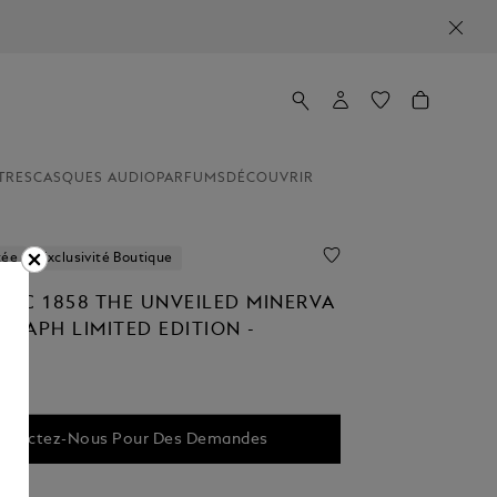
TRES
CASQUES AUDIO
PARFUMS
DÉCOUVRIR
tée
Exclusivité Boutique
NC 1858 THE UNVEILED MINERVA
RAPH LIMITED EDITION -
ES
ntactez-Nous Pour Des Demandes