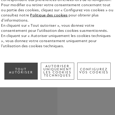
correspondant aux préférences affichées lors de la navigation.
Pour modifier ou retirer votre consentement concernant tout
La Montblan
ou partie des cookies, cliquez sur « Configurez vos cookies » ou
Limited Edit
consultez notre
Politique des cookies
pour obtenir plus
de la bande 
d’informations.
le mouveme
En cliquant sur « Tout autoriser », vous donnez votre
Voir tous le
manuel aux f
consentement pour l’utilisation des cookies susmentionnés.
exposer au 
En cliquant sur « Autoriser uniquement les cookies techniques
cadran de l
», vous donnez votre consentement uniquement pour
plonger plu
l’utilisation des cookies techniques.
d’apprécier 
individuels,
construite s
note contem
AUTORISER
TOUT
UNIQUEMENT
CONFIGUREZ
ponts en ar
AUTORISER
LES COOKIES
VOS COOKIES
TECHNIQUES
Cette éditio
inoxydable 
jaune au 75
saphir sque
bracelet in
marron avec 
déployant e