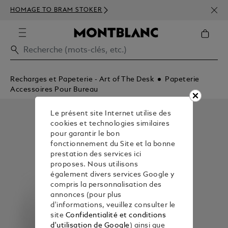
INSC
HOMAGE TO BRAM STOKER
350€
Recharges et Papeterie - Art of The Desk
Papeterie
Accessoires Pour Bureau
Le présent site Internet utilise des
cookies et technologies similaires
pour garantir le bon
fonctionnement du Site et la bonne
prestation des services ici
proposes. Nous utilisons
également divers services Google y
compris la personnalisation des
annonces (pour plus
d'informations, veuillez consulter le
site
Confidentialité et conditions
d'utilisation de Google
) ainsi que