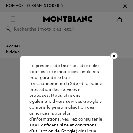
INSC
HOMAGE TO BRAM STOKER
350€
Accueil
hidden
Le présent site Internet utilise des
cookies et technologies similaires
pour garantir le bon
fonctionnement du Site et la bonne
prestation des services ici
proposes. Nous utilisons
également divers services Google y
compris la personnalisation des
annonces (pour plus
d'informations, veuillez consulter le
site
Confidentialité et conditions
d'utilisation de Google
) ainsi que