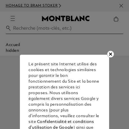
INSC
HOMAGE TO BRAM STOKER
350€
Accueil
hidden
Le présent site Internet utilise des
cookies et technologies similaires
pour garantir le bon
fonctionnement du Site et la bonne
prestation des services ici
proposes. Nous utilisons
également divers services Google y
compris la personnalisation des
annonces (pour plus
d'informations, veuillez consulter le
site
Confidentialité et conditions
d'utilisation de Google
) ainsi que