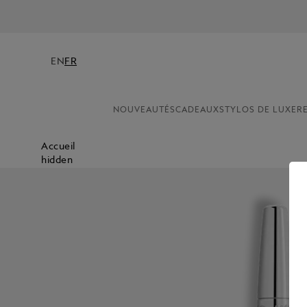
EN
FR
NOUVEAUTÉS
CADEAUX
STYLOS DE LUXE
R
Accueil
hidden