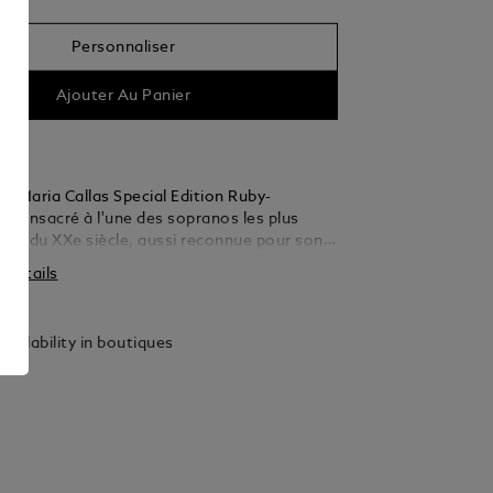
Personnaliser
Ajouter Au Panier
c Maria Callas Special Edition Ruby-
t consacré à l'une des sopranos les plus
ues du XXe siècle, aussi reconnue pour son
ue. Par son talent, sa passion et sa
s détails
, elle incarnait une certaine idée de la
'opéra. De La Scala à Milan jusqu’à l’Opéra
n passant par le Metropolitan Opera de New
vailability in boutiques
tait connue dans les plus grands opéras au
e nom de « La Divina », la divine. Cette
d hommage à sa vie étincelante sous les feux
en tant que diva de l’opéra : la résine
u capuchon et du corps du stylo se pare
teinte rubis, tandis que sa silhouette élancée
reflète la beauté gracieuse de Maria Callas.