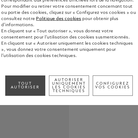
correspondant aux préférences affichées lors de la navigation.
Pour modifier ou retirer votre consentement concernant tout
ou partie des cookies, cliquez sur « Configurez vos cookies » ou
consultez notre
Politique des cookies
pour obtenir plus
d’informations.
En cliquant sur « Tout autoriser », vous donnez votre
consentement pour l’utilisation des cookies susmentionnés.
En cliquant sur « Autoriser uniquement les cookies techniques
», vous donnez votre consentement uniquement pour
Le Montblan
l’utilisation des cookies techniques.
Coloured es
charismatiq
style iconiq
Voir tous le
personnalité
AUTORISER
TOUT
UNIQUEMENT
CONFIGUREZ
cantatrice d
AUTORISER
LES COOKIES
VOS COOKIES
TECHNIQUES
de Paris, e
Check a
York, elle é
monde sous l
édition ren
de la rampe 
précieuse d
d’une riche 
et élégante 