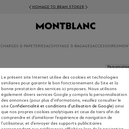
HOMAGE TO BRAM STOKER
ECHARGES & PAPETERIE
SACS
VOYAGE & BAGAGES
ACCESSOIRES
MON
Personnalisa
Le présent site Internet utilise des cookies et technologies
STYLO-P
similaires pour garantir le bon fonctionnement du Site et la
ÉDITION 
bonne prestation des services ici proposes. Nous utilisons
également divers services Google y compris la personnalisation
€ 1,380.00
des annonces (pour plus d'informations, veuillez consulter le
site
Confidentialité et conditions d'utilisation de Google
) ainsi
1. Sélectionne
que nos propres cookies analytiques et ceux de tiers afin de
comprendre et d'améliorer l'expérience de navigation de
F
l'utilisateur, et d'envoyer des supports publicitaires