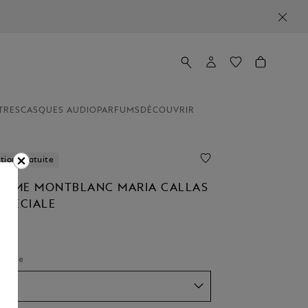
TRES
CASQUES AUDIO
PARFUMS
DÉCOUVRIR
tion Gratuite
LUME MONTBLANC MARIA CALLAS
SPÉCIALE
r Size