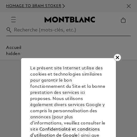
INSC
HOMAGE TO BRAM STOKER
350€
Accueil
hidden
Le présent site Internet utilise des
cookies et technologies similaires
pour garantir le bon
fonctionnement du Site et la bonne
prestation des services ici
proposes. Nous utilisons
également divers services Google y
compris la personnalisation des
annonces (pour plus
d'informations, veuillez consulter le
site
Confidentialité et conditions
d'utilisation de Google
) ainsi que